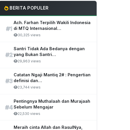
BERITA POPULER
Ach. Farhan Terpilih Wakili Indonesia
#1
di MTQ Internasional…
30,325 views
Santri Tidak Ada Bedanya dengan
#2
yang Bukan Santri…
29,963 views
Catatan Ngaji Mantiq 2# : Pengertian
#3
definisi dan…
23,744 views
Pentingnya Muthalaah dan Murajaah
#4
Sebelum Mengajar
22,530 views
Meraih cinta Allah dan RasulNya,