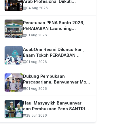
Arab Profesional Diikuti…
04 Aug 2026
Penutupan PENA Santri 2026,
PERADABAN Launching
Aplikasi…
01 Aug 2026
AdabOne Resmi Diluncurkan,
Enam Tokoh PERADABAN
Tandai…
01 Aug 2026
Dukung Pembukaan
Pascasarjana, Banyuanyar MoU
dengan…
01 Aug 2026
Haul Masyayikh Banyuanyar
dan Pembukaan Pena SANTRI…
28 Jun 2026