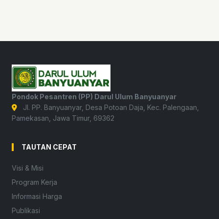
Pondok Pesantren (PP) Darul Ulum Banyuanyar
Jl. PP. Banyuanyar, Desa Potoan Daja, Kec. Palengaan,
Pamekasan, Jawa Timur, 69362
TAUTAN CEPAT
Visi & Misi
Program Kerja
Informasi Harga
Publikasi