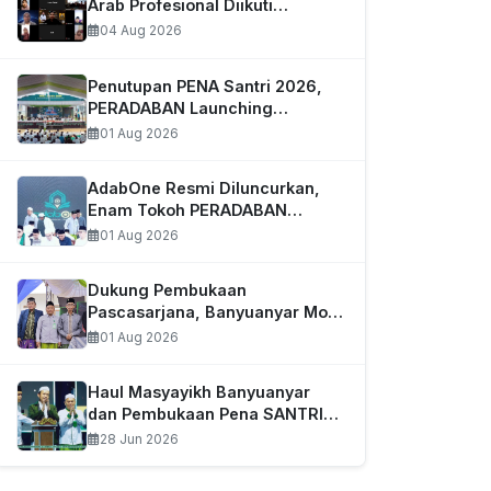
Arab Profesional Diikuti…
04 Aug 2026
Penutupan PENA Santri 2026,
PERADABAN Launching
Aplikasi…
01 Aug 2026
AdabOne Resmi Diluncurkan,
Enam Tokoh PERADABAN
Tandai…
01 Aug 2026
Dukung Pembukaan
Pascasarjana, Banyuanyar MoU
dengan…
01 Aug 2026
Haul Masyayikh Banyuanyar
dan Pembukaan Pena SANTRI…
28 Jun 2026