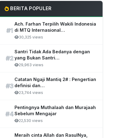
BERITA POPULER
Ach. Farhan Terpilih Wakili Indonesia
#1
di MTQ Internasional…
30,325 views
Santri Tidak Ada Bedanya dengan
#2
yang Bukan Santri…
29,963 views
Catatan Ngaji Mantiq 2# : Pengertian
#3
definisi dan…
23,744 views
Pentingnya Muthalaah dan Murajaah
#4
Sebelum Mengajar
22,530 views
Meraih cinta Allah dan RasulNya,